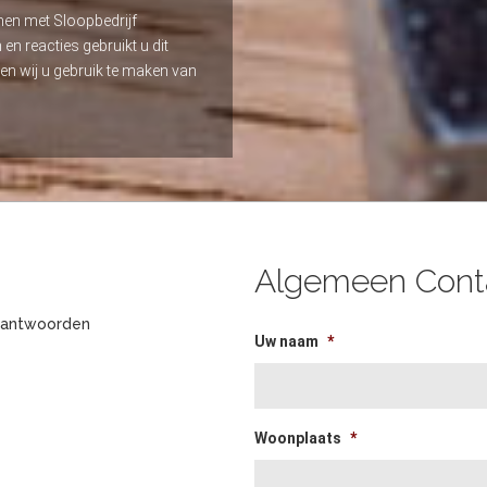
men met Sloopbedrijf
 reacties gebruikt u dit
en wij u gebruik te maken van
Algemeen Conta
beantwoorden
Uw naam
*
Woonplaats
*