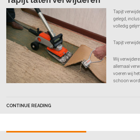
Tapijt laten verwijderen
Tapijt verwijd
gelegd, inclus
volledig gelijm
Tapijt verwij
Wij verwijdere
allemaal verw
voeren wij het
schoon wordt 
CONTINUE READING