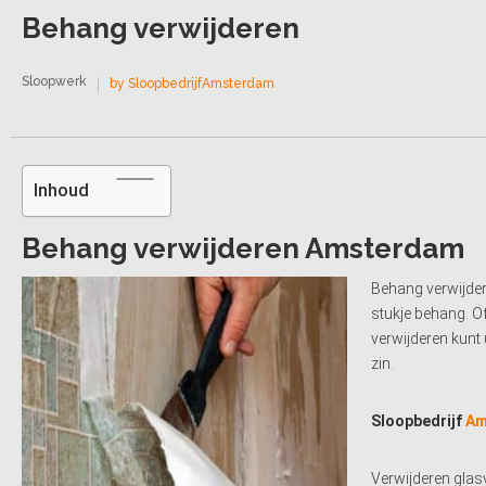
Behang verwijderen
Sloopwerk
by SloopbedrijfAmsterdam
Inhoud
Behang verwijderen Amsterdam
Behang verwijder
stukje behang. O
verwijderen kunt 
zin.
Sloopbedrijf
Am
Verwijderen glas