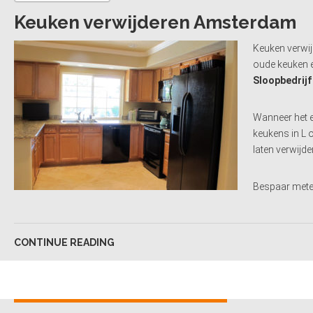
Keuken verwijderen Amsterdam
Keuken verwij
oude keuken e
Sloopbedrij
Wanneer het e
keukens in L 
laten verwijd
Bespaar metee
CONTINUE READING