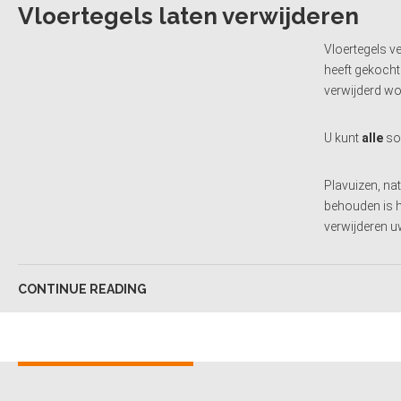
Vloertegels laten verwijderen
Vloertegels v
heeft gekocht 
verwijderd wo
U kunt
alle
soo
Plavuizen, na
behouden is he
verwijderen uw
CONTINUE READING