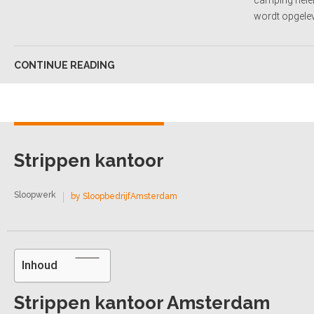
camping helem
wordt opgelev
CONTINUE READING
Strippen kantoor
Sloopwerk
by SloopbedrijfAmsterdam
Inhoud
Strippen kantoor Amsterdam