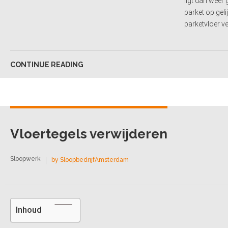
ligt dan weer
parket op gel
parketvloer v
CONTINUE READING
Vloertegels verwijderen
Sloopwerk
by SloopbedrijfAmsterdam
Inhoud