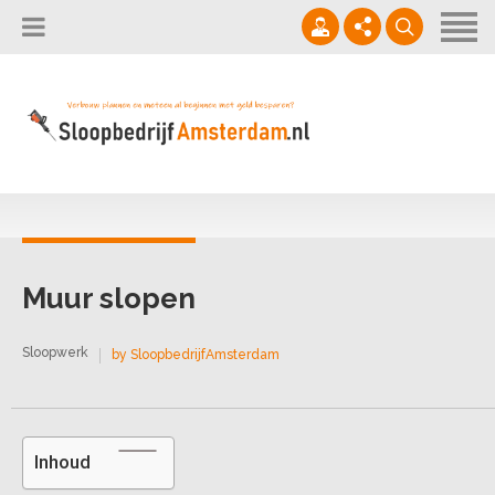
Home
Sloopbedrijf
Sloopwerken
06 - 294 333 69
Direct offerte aanvragen!
Offerte Aanvragen
info@sloopbedrijfamsterdam.nl
Contact
Ma - Vrij 08:00 - 16:00
Muur slopen
Sloopwerk
by SloopbedrijfAmsterdam
Inhoud