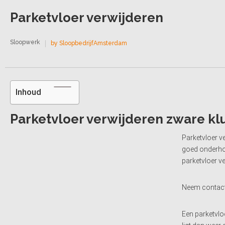
Parketvloer verwijderen
Sloopwerk
by SloopbedrijfAmsterdam
Inhoud
Parketvloer verwijderen zware kl
Parketvloer v
goed onderhou
parketvloer v
Neem contac
Een parketvlo