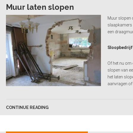
Muur laten slopen
Muur slopen o
slaapkamers é
een draagmuu
Sloopbedrijf
Of het nu om 
slopen van ee
het laten slo
aanvragen of
CONTINUE READING