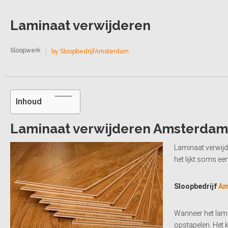
Laminaat verwijderen
Sloopwerk
by SloopbedrijfAmsterdam
Inhoud
Laminaat verwijderen Amsterdam
Laminaat verwijde
het lijkt soms ee
Sloopbedrijf
Am
Wanneer het lamin
opstapelen. Het k