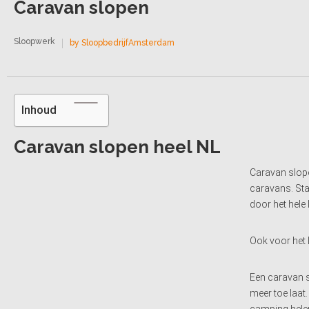
Caravan slopen
Sloopwerk
by SloopbedrijfAmsterdam
Inhoud
Caravan slopen heel NL
Caravan slope
caravans. St
door het hele 
Ook voor het 
Een caravan s
meer toe laat