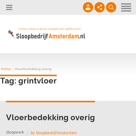
Home
Sloopbedrijf
Sloopwerken
06 - 294 333 69
Direct offerte aanvragen!
Offerte Aanvragen
info@sloopbedrijfamsterdam.nl
Contact
Ma - Vrij 08:00 - 16:00
Home
Vloerbedekking overig
Tag: grintvloer
Vloerbedekking overig
Sloopwerk
by SloopbedrijfAmsterdam