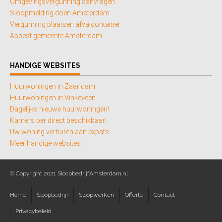
Omgevingsvergunning aanvragen
Sloopmelding doen Amsterdam
Vergunning plaatsen afvalcontainer
Asbest gemeente Amsterdam
HANDIGE WEBSITES
Huurwoningen in Zaandam
Huurwoningen in Vinkeveen
Dagelijks nieuwe huurwoningen!
Kamers per direct beschikbaar!
Uw woning verhuren aan expats
Meer handige websites
© Copyright 2021 SloopbedrijfAmsterdam.nl
Home
Sloopbedrijf
Sloopwerken
Offerte
Contact
Privacybeleid